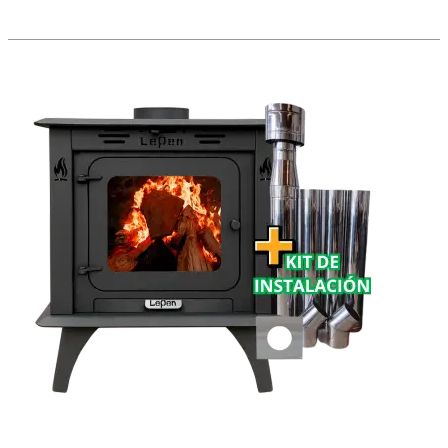
Tromen
Austral
9.000
Calorías
–
Estufa
a
Leña
para
90
m²