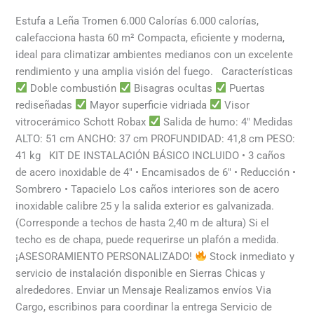
Estufa a Leña Tromen 6.000 Calorías 6.000 calorías,
calefacciona hasta 60 m² Compacta, eficiente y moderna,
ideal para climatizar ambientes medianos con un excelente
rendimiento y una amplia visión del fuego. Características
Doble combustión
Bisagras ocultas
Puertas
rediseñadas
Mayor superficie vidriada
Visor
vitrocerámico Schott Robax
Salida de humo: 4″ Medidas
ALTO: 51 cm ANCHO: 37 cm PROFUNDIDAD: 41,8 cm PESO:
41 kg KIT DE INSTALACIÓN BÁSICO INCLUIDO • 3 caños
de acero inoxidable de 4″ • Encamisados de 6″ • Reducción •
Sombrero • Tapacielo Los caños interiores son de acero
inoxidable calibre 25 y la salida exterior es galvanizada.
(Corresponde a techos de hasta 2,40 m de altura) Si el
techo es de chapa, puede requerirse un plafón a medida.
¡ASESORAMIENTO PERSONALIZADO!
Stock inmediato y
servicio de instalación disponible en Sierras Chicas y
alrededores. Enviar un Mensaje Realizamos envíos Via
Cargo, escribinos para coordinar la entrega Servicio de