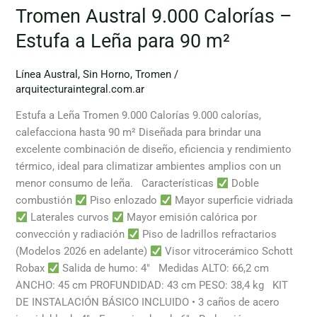
Tromen Austral 9.000 Calorías –
Estufa a Leña para 90 m²
Línea Austral
,
Sin Horno
,
Tromen
/
arquitecturaintegral.com.ar
Estufa a Leña Tromen 9.000 Calorías 9.000 calorías,
calefacciona hasta 90 m² Diseñada para brindar una
excelente combinación de diseño, eficiencia y rendimiento
térmico, ideal para climatizar ambientes amplios con un
menor consumo de leña. Características
Doble
combustión
Piso enlozado
Mayor superficie vidriada
Laterales curvos
Mayor emisión calórica por
convección y radiación
Piso de ladrillos refractarios
(Modelos 2026 en adelante)
Visor vitrocerámico Schott
Robax
Salida de humo: 4″ Medidas ALTO: 66,2 cm
ANCHO: 45 cm PROFUNDIDAD: 43 cm PESO: 38,4 kg KIT
DE INSTALACIÓN BÁSICO INCLUIDO • 3 caños de acero