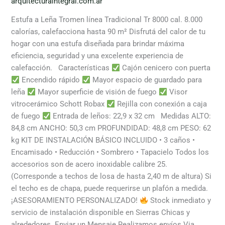
arquitecturaintegral.com.ar
Estufa a Leña Tromen línea Tradicional Tr 8000 cal. 8.000
calorías, calefacciona hasta 90 m² Disfrutá del calor de tu
hogar con una estufa diseñada para brindar máxima
eficiencia, seguridad y una excelente experiencia de
calefacción. Características
Cajón cenicero con puerta
Encendido rápido
Mayor espacio de guardado para
leña
Mayor superficie de visión de fuego
Visor
vitrocerámico Schott Robax
Rejilla con conexión a caja
de fuego
Entrada de leños: 22,9 x 32 cm Medidas ALTO:
84,8 cm ANCHO: 50,3 cm PROFUNDIDAD: 48,8 cm PESO: 62
kg KIT DE INSTALACIÓN BÁSICO INCLUIDO • 3 caños •
Encamisado • Reducción • Sombrero • Tapacielo Todos los
accesorios son de acero inoxidable calibre 25.
(Corresponde a techos de losa de hasta 2,40 m de altura) Si
el techo es de chapa, puede requerirse un plafón a medida.
¡ASESORAMIENTO PERSONALIZADO!
Stock inmediato y
servicio de instalación disponible en Sierras Chicas y
alrededores. Enviar un Mensaje Realizamos envíos Via