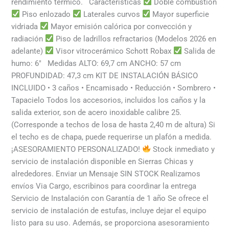
rendimiento térmico. Características
Doble combustión
Piso enlozado
Laterales curvos
Mayor superficie
vidriada
Mayor emisión calórica por convección y
radiación
Piso de ladrillos refractarios (Modelos 2026 en
adelante)
Visor vitrocerámico Schott Robax
Salida de
humo: 6″ Medidas ALTO: 69,7 cm ANCHO: 57 cm
PROFUNDIDAD: 47,3 cm KIT DE INSTALACIÓN BÁSICO
INCLUIDO • 3 caños • Encamisado • Reducción • Sombrero •
Tapacielo Todos los accesorios, incluidos los caños y la
salida exterior, son de acero inoxidable calibre 25.
(Corresponde a techos de losa de hasta 2,40 m de altura) Si
el techo es de chapa, puede requerirse un plafón a medida.
¡ASESORAMIENTO PERSONALIZADO!
Stock inmediato y
servicio de instalación disponible en Sierras Chicas y
alrededores. Enviar un Mensaje SIN STOCK Realizamos
envíos Via Cargo, escribinos para coordinar la entrega
Servicio de Instalación con Garantía de 1 año Se ofrece el
servicio de instalación de estufas, incluye dejar el equipo
listo para su uso. Además, se proporciona asesoramiento