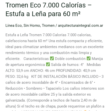
Tromen Eco 7.000 Calorías –
Estufa a Leña para 60 m²
Línea Eco
,
Sin Horno
,
Tromen
/
arquitecturaintegral.com.ar
Estufa a Leña Tromen 7.000 Calorías 7.000 calorías,
calefacciona hasta 60 m² Una estufa compacta y eficiente,
ideal para climatizar ambientes medianos con un excelente
rendimiento térmico y una combustión más limpia y
eficiente. Características
Doble combustión
Manija
de apertura ergonómica
Salida de humos: 4″ Medidas
ALTO: 53,9 cm ANCHO: 46 cm PROFUNDIDAD: 40,9 cm
PESO: 32,6 kg KIT DE INSTALACIÓN BÁSICO INCLUIDO • 3
caños de acero inoxidable de 4″ • Encamisados de 6″ •
Reducción • Sombrero • Tapacielo Los caños interiores son
de acero inoxidable calibre 25 y la salida exterior es
galvanizada. (Corresponde a techos de hasta 2,40 m de
altura) Si el techo es de chapa, puede requerirse un plafón a