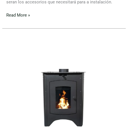
seran los accesorios que necesitará para a instalación.
Read More »
Tromen
Austral
7.000
Calorías
–
Estufa
a
Leña
para
65
m²