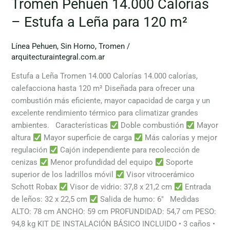
Tromen Pehuen 14.000 Calorías
– Estufa a Leña para 120 m²
Línea Pehuen
,
Sin Horno
,
Tromen
/
arquitecturaintegral.com.ar
Estufa a Leña Tromen 14.000 Calorías 14.000 calorías,
calefacciona hasta 120 m² Diseñada para ofrecer una
combustión más eficiente, mayor capacidad de carga y un
excelente rendimiento térmico para climatizar grandes
ambientes. Características
Doble combustión
Mayor
altura
Mayor superficie de carga
Más calorías y mejor
regulación
Cajón independiente para recolección de
cenizas
Menor profundidad del equipo
Soporte
superior de los ladrillos móvil
Visor vitrocerámico
Schott Robax
Visor de vidrio: 37,8 x 21,2 cm
Entrada
de leños: 32 x 22,5 cm
Salida de humo: 6″ Medidas
ALTO: 78 cm ANCHO: 59 cm PROFUNDIDAD: 54,7 cm PESO:
94,8 kg KIT DE INSTALACIÓN BÁSICO INCLUIDO • 3 caños •