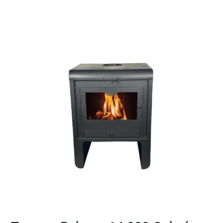
Tromen
Pehuen
14.000
Calorías
–
Estufa
a
Leña
para
120
m²