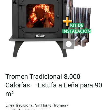
–
Estufa
a
Leña
para
90
m²
Tromen Tradicional 8.000
Calorías – Estufa a Leña para 90
m²
Línea Tradicional
,
Sin Horno
,
Tromen
/