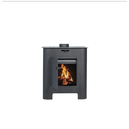
Tromen
Eco
7.000
Calorías
–
Estufa
a
Leña
para
60
m²