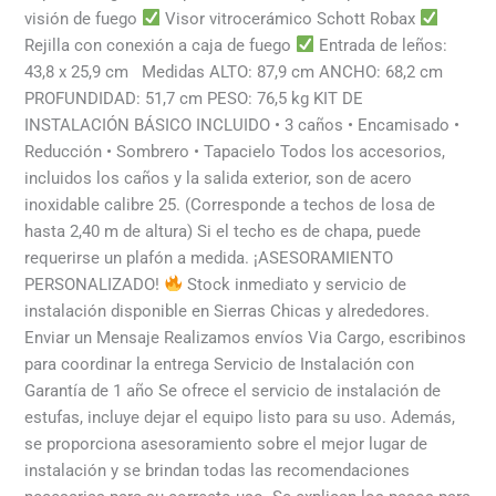
visión de fuego
Visor vitrocerámico Schott Robax
Rejilla con conexión a caja de fuego
Entrada de leños:
43,8 x 25,9 cm Medidas ALTO: 87,9 cm ANCHO: 68,2 cm
PROFUNDIDAD: 51,7 cm PESO: 76,5 kg KIT DE
INSTALACIÓN BÁSICO INCLUIDO • 3 caños • Encamisado •
Reducción • Sombrero • Tapacielo Todos los accesorios,
incluidos los caños y la salida exterior, son de acero
inoxidable calibre 25. (Corresponde a techos de losa de
hasta 2,40 m de altura) Si el techo es de chapa, puede
requerirse un plafón a medida. ¡ASESORAMIENTO
PERSONALIZADO!
Stock inmediato y servicio de
instalación disponible en Sierras Chicas y alrededores.
Enviar un Mensaje Realizamos envíos Via Cargo, escribinos
para coordinar la entrega Servicio de Instalación con
Garantía de 1 año Se ofrece el servicio de instalación de
estufas, incluye dejar el equipo listo para su uso. Además,
se proporciona asesoramiento sobre el mejor lugar de
instalación y se brindan todas las recomendaciones