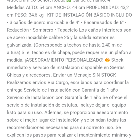
vitrocerámico Schott Robax
Salida de humo: 4″
Medidas ALTO: 54 cm ANCHO: 44 cm PROFUNDIDAD: 43,2
cm PESO: 34,6 kg KIT DE INSTALACIÓN BÁSICO INCLUIDO
• 3 caños de acero inoxidable de 4″ • Encamisados de 6″ •
Reducción • Sombrero • Tapacielo Los caños interiores son
de acero inoxidable calibre 25 y la salida exterior es
galvanizada. (Corresponde a techos de hasta 2,40 m de
altura) Si el techo es de chapa, puede requerirse un plafón a
medida. ¡ASESORAMIENTO PERSONALIZADO!
Stock
inmediato y servicio de instalación disponible en Sierras
Chicas y alrededores. Enviar un Mensaje SIN STOCK
Realizamos envíos Via Cargo, escribinos para coordinar la
entrega Servicio de Instalación con Garantía de 1 año
Servicio de Instalación con Garantía de 1 año Se ofrece el
servicio de instalación de estufas, incluye dejar el equipo
listo para su uso. Además, se proporciona asesoramiento
sobre el mejor lugar de instalación y se brindan todas las
recomendaciones necesarias para su correcto uso. Se
explican los pasos para realizar el mantenimiento mínimo y