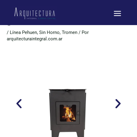
Ir
Tromen- Pehuen 6.000
al
contenido
galvanizado
/
Línea Pehuen
,
Sin Horno
,
Tromen
/ Por
arquitecturaintegral.com.ar