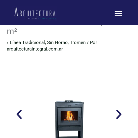
Ir
Tromen Tradicional 8.000
al
contenido
Calorías – Estufa a Leña para 90
m²
/
Línea Tradicional
,
Sin Horno
,
Tromen
/ Por
arquitecturaintegral.com.ar