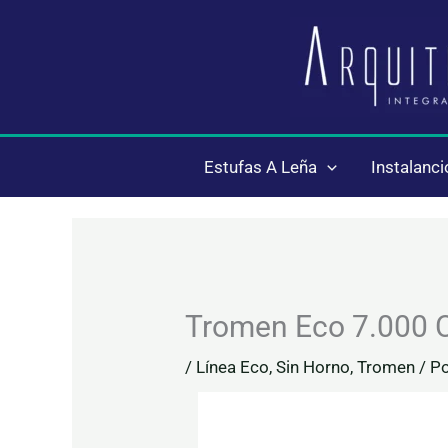
Ir
al
contenido
Estufas A Leña
Instalanc
Tromen Eco 7.000 C
/
Línea Eco
,
Sin Horno
,
Tromen
/ P