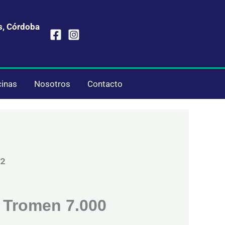
s, Córdoba
cinas
Nosotros
Contacto
²
 Tromen 7.000