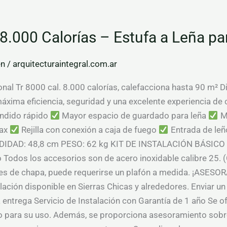
8.000 Calorías – Estufa a Leña pa
en
/
arquitecturaintegral.com.ar
nal Tr 8000 cal. 8.000 calorías, calefacciona hasta 90 m² Di
áxima eficiencia, seguridad y una excelente experiencia de
ndido rápido
Mayor espacio de guardado para leña
Ma
bax
Rejilla con conexión a caja de fuego
Entrada de leñ
IDAD: 48,8 cm PESO: 62 kg KIT DE INSTALACIÓN BÁSICO 
o Todos los accesorios son de acero inoxidable calibre 25.
cho es de chapa, puede requerirse un plafón a medida. ¡
alación disponible en Sierras Chicas y alrededores. Enviar 
 entrega Servicio de Instalación con Garantía de 1 año Se of
isto para su uso. Además, se proporciona asesoramiento sobre