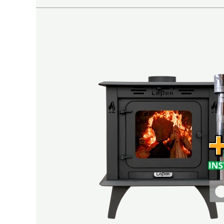
Tromen
Tradicional
8.000
Calorías
–
Estufa
a
Leña
para
90
m²