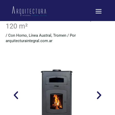
Ir
Tromen Austral 15.000 Calorías
al
contenido
con Horno – Estufa a Leña para
120 m²
/
Con Horno
,
Línea Austral
,
Tromen
/ Por
arquitecturaintegral.com.ar