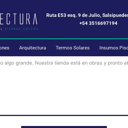
Ruta E53 esq. 9 de Julio, Salsipuede
+54 3516697194
iones
Arquitectura
Termos Solares
Insumos Pis
Se vienen cosas increíbles
o algo grande. Nuestra tienda está en obras y pronto ab