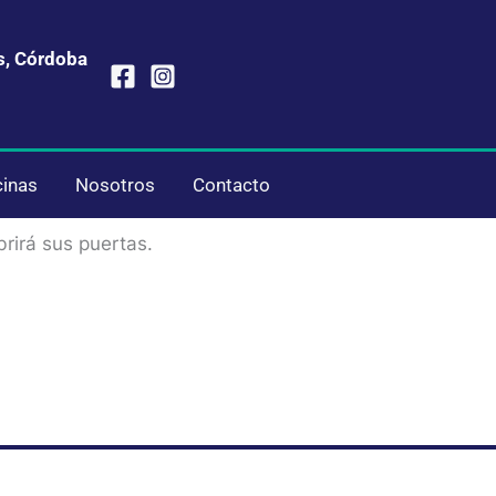
s, Córdoba
cinas
Nosotros
Contacto
rirá sus puertas.