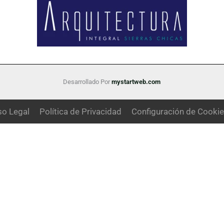
Desarrollado Por
mystartweb.com
so Legal
Política de Privacidad
Configuración de Cooki